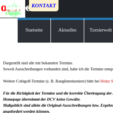
Direkt zum Seiteninhalt
o
c
bigolf
KONTAKT
Kontakt
Impressum
Datenschutz
Startseite
Aktuelles
Turnierwelt
Dargestellt sind alle mir bekannten Termine.
Soweit Ausschreibungen vorhanden sind, habe ich die Termine entspr
Weitere Cobigolf-Termine (z. B. Ranglistenturniere) bitte bei
Heinz 
Für die Richtigkeit der Termine und die korrekte
Übertragung der 
Homepage übernimmt der DCV keine Gewähr.
Maßgeblich sind allein die Original-Ausschreibungen bzw. Ergebnis
angefordert werden können.